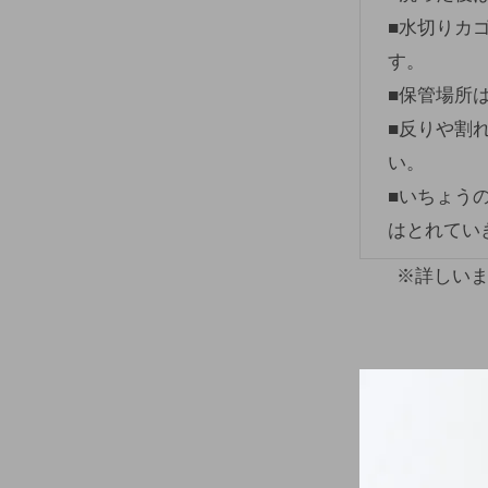
■水切りカ
す。
■保管場所
■反りや割
い。
■いちょう
はとれてい
※詳しいまな