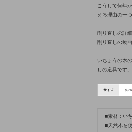
こうして何年
える理由の一
削り直しの詳
削り直しの動
いちょうの木
しの道具です
サイズ
約30
■素材：いちょ
■天然木を