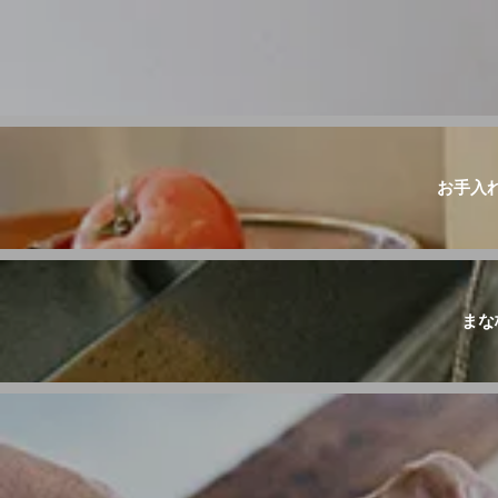
お手入
まな