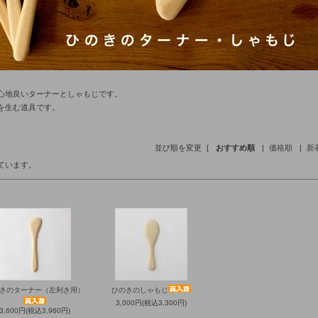
心地良いターナーとしゃもじです。
を生む道具です。
並び順を変更
[
おすすめ順
|
価格順
|
新
しています。
きのターナー（左利き用）
ひのきのしゃもじ
3,000円(税込3,300円)
3,600円(税込3,960円)