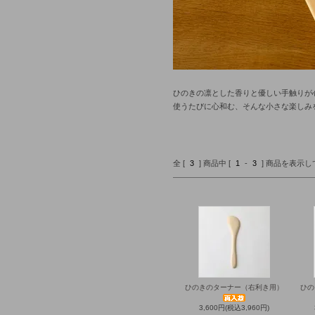
ひのきの凛とした香りと優しい手触りが
使うたびに心和む、そんな小さな楽しみ
全 [
3
] 商品中 [
1
-
3
] 商品を表示
ひのきのターナー（右利き用）
ひの
3,600円(税込3,960円)