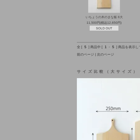
いちょうの木のまな板 6大
11,500円(税込12,650円)
SOLD OUT
全 [
5
] 商品中 [
1
-
5
] 商品を表示
前のページ | 次のページ
サイズ比較（大サイズ）