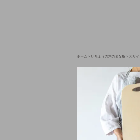
ホーム
>
いちょうの木のまな板
>
大サイ