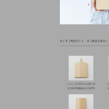
全 [
5
] 商品中 [
1
-
5
] 商品を表示
いちょうの木のまな板 1大
い
12,000円(税込13,200円)
1