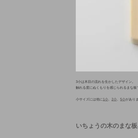
3小は木目の流れを生かしたデザイン。
触れる度にぬくもりを感じられるまな板
小サイズには他に
1小
、
2小
、
5小
があり
いちょうの木のまな板