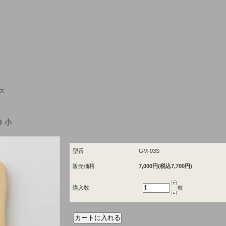
ズ
3小
型番
GM-03S
販売価格
7,000円(税込7,700円)
購入数
枚