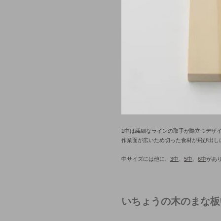
1中は繊細なラインの取手が際立つデザ
作業面が広いため切った食材が飛び出し
中サイズには他に、
3中
、
5中
、
6中
があ
いちょうの木のまな板