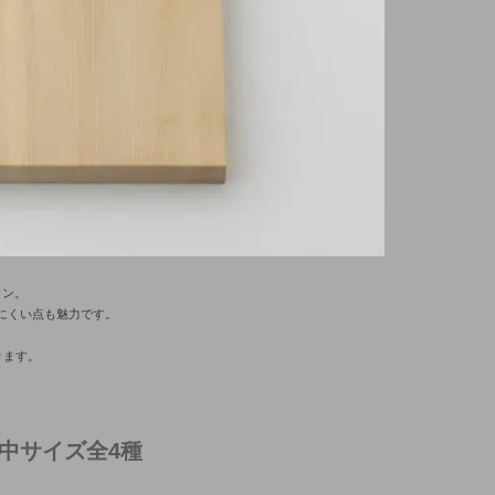
イン。
にくい点も魅力です。
ります。
中サイズ全4種