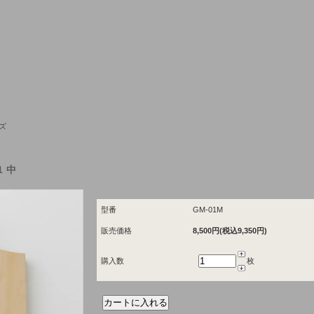
ズ
1中
型番
GM-01M
販売価格
8,500円(税込9,350円)
購入数
枚