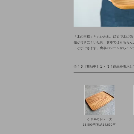
「木の王様」ともいわれ、頑丈で水に強
傷が付きにくいため、食卓ではもちろん
ことができます。食事のシーンからイン
全 [
3
] 商品中 [
1
-
3
] 商品を表示
ケヤキのトレー 大
13,500円(税込14,850円)