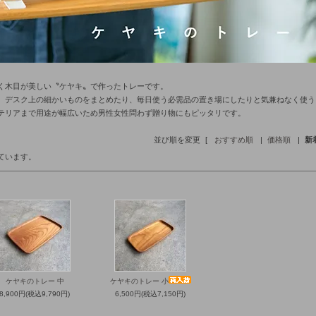
く木目が美しい〝ケヤキ〟で作ったトレーです。
、デスク上の細かいものをまとめたり、毎日使う必需品の置き場にしたりと気兼ねなく使う
テリアまで用途が幅広いため男性女性問わず贈り物にもピッタリです。
並び順を変更
[
おすすめ順
|
価格順
|
新
しています。
ケヤキのトレー 中
ケヤキのトレー 小
8,900円(税込9,790円)
6,500円(税込7,150円)